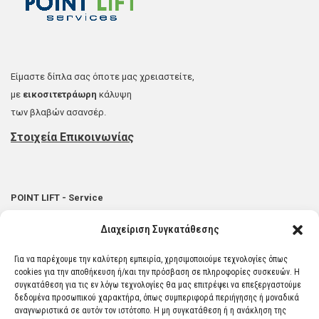
Είμαστε δίπλα σας όποτε μας χρειαστείτε,
με
εικοσιτετράωρη
κάλυψη
των βλαβών ασανσέρ.
Στοιχεία Επικοινωνίας
POINT LIFT - Service
Τεχνικό Γραφείο Ανελκυστήρων
Διαχείριση Συγκατάθεσης
Αμοιρίδης Δημήτριος
Για να παρέχουμε την καλύτερη εμπειρία, χρησιμοποιούμε τεχνολογίες όπως
Καρατάσου 19-23, Τ.Κ. 56224, Θεσσαλονίκη
cookies για την αποθήκευση ή/και την πρόσβαση σε πληροφορίες συσκευών. Η
συγκατάθεση για τις εν λόγω τεχνολογίες θα μας επιτρέψει να επεξεργαστούμε
Τηλ.:
2310 587880
, Θεσσαλονίκη
δεδομένα προσωπικού χαρακτήρα, όπως συμπεριφορά περιήγησης ή μοναδικά
αναγνωριστικά σε αυτόν τον ιστότοπο. Η μη συγκατάθεση ή η ανάκληση της